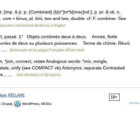
 [imp. & p. p. {Combined} (k[o^]m*b[imac]nd ); p. pr. & vb. n.
com + binus, pl. bini, two and two, double: cf. F. combiner. See
aborative International Dictionary of English
rt. passé. 1° Objets combinés deux à deux. Armée, flotte
réunies de deux ou plusieurs puissances. Terme de chimie. Réuni
ne… …
Dictionnaire de la Langue Française d'Émile Littré
in, *join, connect, relate Analogous words: *mix, mingle,
idate, unify (see COMPACT vb) Antonyms: separate Contrasted
 (see… …
New Dictionary of Synonyms
ique
,
RÉCLAME
18+
Drupal,
WordPress, MODx.