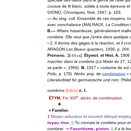
cousue
de
fil
blanc
,
solide
à
toute
épreuve
et
GIONO
,
Chroniques
,
Noé
,
1947
,
p
.
103
.
—
Au
sing
.
coll
.
Ensemble
de
ces
moyens
,
h
avec
nonchalance
(
MALRAUX
,
La
Condition
B
.—
Affaire
hasardeuse
,
généralement
malh
combine
.
Elle
veut
que
j
'
entre
dans
quelque
•
2
.
Il
donne
des
gages
à
la
réaction
,
et
il
croi
ARAGON
Les
Beaux
quartiers
,
1936
,
p
.
204
.
Prononc
.
:
[
].
Étymol
.
et
Hist
.
A
.
1906
marcher
dans
la
combine
(
Le
Matin
du
27
,
1
se
parle
»,
1956
).
B
.
1917
«
costume
de
vol
Poilu
,
p
.
170
).
Abrév
.
pop
.
de
combinaison
«
Literaturblatt
für
germanische
und
rom
.
Philol
combine
[
kɔ̃bin
]
n
.
f
.
e
ÉTYM
.
Fin
XIX
;
abrév
.
de
combinaison
.
❖
♦
Familier
.
1
Moyen
astucieux
et
souvent
déloyal
emplo
tuyau
,
truc
.
||
Tu
connais
la
combine
pour
en
combine
.
⇒
Favoritisme
,
piston
.
||
Il
a
la
bo