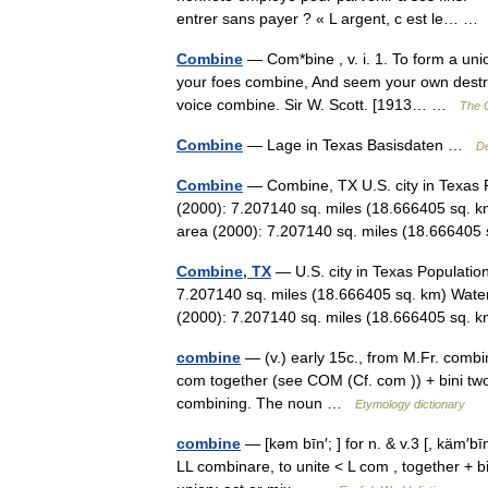
entrer sans payer ? « L argent, c est le… 
Combine
— Com*bine , v. i. 1. To form a uni
your foes combine, And seem your own destr
voice combine. Sir W. Scott. [1913… …
The C
Combine
— Lage in Texas Basisdaten …
De
Combine
— Combine, TX U.S. city in Texas 
(2000): 7.207140 sq. miles (18.666405 sq. k
area (2000): 7.207140 sq. miles (18.6664
Combine, TX
— U.S. city in Texas Populatio
7.207140 sq. miles (18.666405 sq. km) Water
(2000): 7.207140 sq. miles (18.666405 sq
combine
— (v.) early 15c., from M.Fr. combin
com together (see COM (Cf. com )) + bini two
combining. The noun …
Etymology dictionary
combine
— [kəm bīn′; ] for n. & v.3 [, käm′
LL combinare, to unite < L com , together + bi