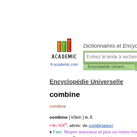
Dictionnaires et Ency
fr-academic.com
Encyclopédie Universelle
Encyclopédie Universelle
combine
combine
combine
[
kɔ̃bin
]
n
.
f
.
e
•
fin
XIX
;
abrév
.
de
combinaison
♦
Fam
.
Moyen
astucieux
et
plus
ou
moins
ho