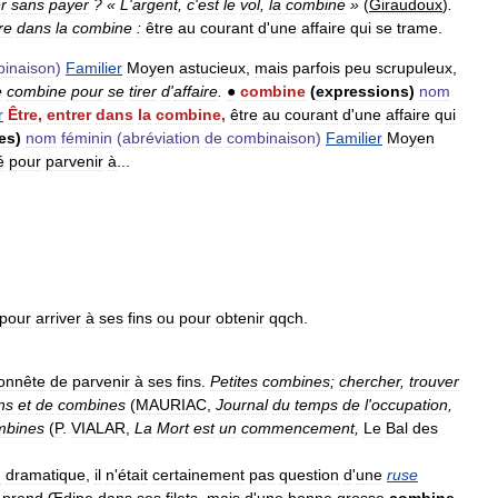
r
sans
payer
? «
L
'
argent
,
c
'
est
le
vol
,
la
combine
»
(
Giraudoux
)
.
re
dans
la
combine
:
être
au
courant
d
'
une
affaire
qui
se
trame
.
inaison
)
Familier
Moyen
astucieux
,
mais
parfois
peu
scrupuleux
,
e
combine
pour
se
tirer
d
'
affaire
.
●
combine
(
expressions
)
nom
r
Être
,
entrer
dans
la
combine
,
être
au
courant
d
'
une
affaire
qui
es
)
nom
féminin
(
abréviation
de
combinaison
)
Familier
Moyen
é
pour
parvenir
à
...
pour
arriver
à
ses
fins
ou
pour
obtenir
qqch
.
onnête
de
parvenir
à
ses
fins
.
Petites
combines
;
chercher
,
trouver
ns
et
de
combines
(
MAURIAC
,
Journal
du
temps
de
l
'
occupation
,
mbines
(
P
.
VIALAR
,
La
Mort
est
un
commencement
,
Le
Bal
des
n
dramatique
,
il
n
'
était
certainement
pas
question
d
'
une
ruse
prend
Œdipe
dans
ses
filets
,
mais
d
'
une
bonne
grosse
combine
,