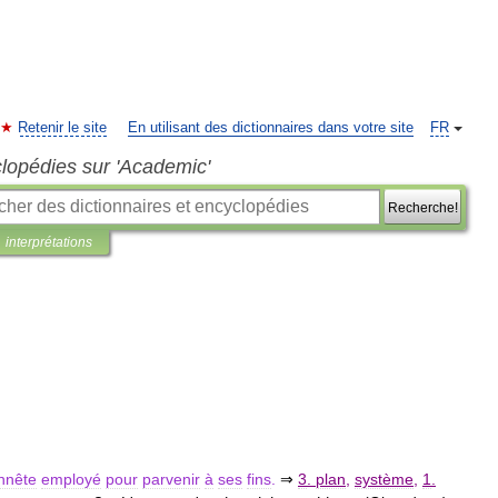
Retenir le site
En utilisant des dictionnaires dans votre site
FR
clopédies sur 'Academic'
Recherche!
interprétations
nnête
employé
pour
parvenir
à
ses
fins
.
⇒
3
.
plan
,
système
,
1
.