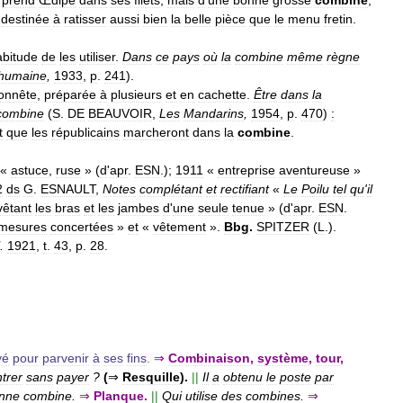
destinée
à
ratisser
aussi
bien
la
belle
pièce
que
le
menu
fretin
.
abitude
de
les
utiliser
.
Dans
ce
pays
où
la
combine
même
règne
humaine
,
1933
,
p
.
241
).
onnête
,
préparée
à
plusieurs
et
en
cachette
.
Être
dans
la
combine
(
S
.
DE
BEAUVOIR
,
Les
Mandarins
,
1954
,
p
.
470
)
:
t
que
les
républicains
marcheront
dans
la
combine
.
«
astuce
,
ruse
» (
d
'
apr
.
ESN
.);
1911
«
entreprise
aventureuse
»
2
ds
G
.
ESNAULT
,
Notes
complétant
et
rectifiant
«
Le
Poilu
tel
qu
'
il
vêtant
les
bras
et
les
jambes
d
'
une
seule
tenue
» (
d
'
apr
.
ESN
.
mesures
concertées
»
et
«
vêtement
».
Bbg
.
SPITZER
(
L
.).
.
1921
,
t
.
43
,
p
.
28
.
yé
pour
parvenir
à
ses
fins
.
⇒
Combinaison
,
système
,
tour
,
trer
sans
payer
?
(
⇒
Resquille
).
||
Il
a
obtenu
le
poste
par
nne
combine
.
⇒
Planque
.
||
Qui
utilise
des
combines
.
⇒