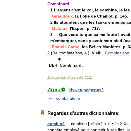
Combinard
.
1
L
'
argent
c
'
est
le
vol
,
la
combine
,
je
les
Giraudoux
,
la
Folle
de
Chaillot
,
p
.
145
.
2
Ils
attendent
que
les
tanks
ennemis
ar
Malraux
,
l
'
Espoir
,
p
.
717
.
3
—
Que
veux
-
tu
que
ça
me
foute
!
avait
m
'
embarquer
,
sans
y
avoir
mon
pied
(
ma
Francis
Carco
,
les
Belles
Manières
,
p
.
3
2
(
De
combinaison
,
4
.
).
Vieilli
.
Combinaison
❖
DÉR
.
Combinard
.
Encyclopédie
Universelle
.
2012
.
Игры ⚽
Нужен реферат?
combinatoire
Regardez d'autres dictionnaires:
combiné
— combine [ kɔ̃bin ] n. f. • fin XI
honnête employé pour parvenir à ses fins. ⇒ 