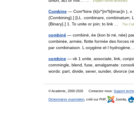
union; act or mix… …
English World dictionary
Combine
— Com*bine (k[o^]m*b[imac]n ), v. t.
{Combining}.] [LL. combinare, combinatum; L. 
{Binary}.] 1. To unite or join; to link …
The Coll
combiné
— combiné, ée (kon bi né, née) pa
combinée, armée, flotte formée des forces 
par combinaison. L oxygène et l hydrogè
combine
— vb 1 unite, associate, link, conjo
commingle, blend, fuse, amalgamate: consol
words: part, divide, sever, sunder, divorce
© Academic, 2000-2026
Contactez-nous:
Support techn
Dictionnaires exportation
, créé sur PHP,
Joomla,