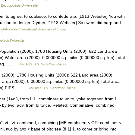
…
Encyclopédie Universelle
on; to agree; to coalesce; to confederate. [1913 Webster] You with
uction to design Dryden. [1913 Webster] So sweet did harp and
ollaborative International Dictionary of English
utsch Wikipedia
Population (2000): 1788 Housing Units (2000): 622 Land area
m) Water area (2000): 0.000000 sq. miles (0.000000 sq. km) Total
05 sq.… …
StarDict's U.S. Gazetteer Places
n (2000): 1788 Housing Units (2000): 622 Land area (2000):
 area (2000): 0.000000 sq. miles (0.000000 sq. km) Total area
. km) FIPS… …
StarDict's U.S. Gazetteer Places
er (14c.), from L.L. combinare to unite, yoke together, from L.
 by two, adv. from bi twice. Related: Combinative; combined;
bīn΄] vt., vi. combined, combining [ME combinen < OFr combiner <
ni, two by two < base of bis: see BI 1] 1. to come or bring into