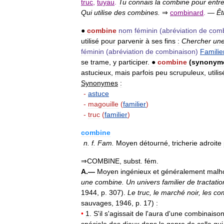
truc
,
tuyau
.
Tu
connais
la
combine
pour
entre
Qui
utilise
des
combines
.
⇒
combinard
.
—
Êt
●
combine
nom
féminin
(
abréviation
de
comb
utilisé
pour
parvenir
à
ses
fins
:
Chercher
un
féminin
(
abréviation
de
combinaison
)
Familie
se
trame
,
y
participer
.
●
combine
(
synonym
astucieux
,
mais
parfois
peu
scrupuleux
,
utilis
Synonymes
:
-
astuce
-
magouille
(
familier
)
-
truc
(
familier
)
combine
n
.
f
.
Fam
.
Moyen
détourné
,
tricherie
adroite
⇒
COMBINE
,
subst
.
fém
.
A
.—
Moyen
ingénieux
et
généralement
malh
une
combine
.
Un
univers
familier
de
tractatio
1944
,
p
.
307
).
Le
truc
,
le
marché
noir
,
les
co
sauvages
,
1946
,
p
.
17
)
:
•
1
.
S
'
il
s
'
agissait
de
l
'
aura
d
'
une
combinaiso
spéciale
des
dieux
dans
le
genre
de
celle
qui