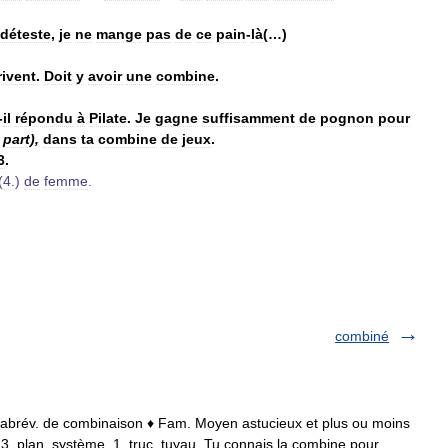
déteste
,
je
ne
mange
pas
de
ce
pain
-
là
(…)
rivent
.
Doit
y
avoir
une
combine
.
-
il
répondu
à
Pilate
.
Je
gagne
suffisamment
de
pognon
pour
part
),
dans
ta
combine
de
jeux
.
3
.
(
4
.)
de
femme
.
combiné
Xe; abrév. de combinaison ♦ Fam. Moyen astucieux et plus ou moins
3. plan, système, 1. truc, tuyau. Tu connais la combine pour